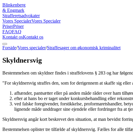
Blinkenberg
&
Engmark
Strafferetsadvokater
Vores Specialer
Vores Specialer
Priser
Priser
FAQ
FAQ
Kontakt os
Kontakt os
Forside
/
Vores specialer
/
Straffesager om økonomisk kriminalitet
Skyldnersvig
Bestemmelsen om skyldner findes i straffelovens § 283 og har følgen
"For skyldnersvig straffes den, som for derigennem at skaffe sig eller 
afhænder, pantsætter eller på anden måde råder over ham tilhør
efter at hans bo er taget under konkursbehandling eller rekonstr
ved falske foregivender, forstikkelse, proformaretshandler, betyd
lignende måde unddrager sine ejendele eller fordringer fra at tjen
Skyldnersvig angår kort beskrevet den situation, at man bevidst forrin
Bestemmelsen oplister tre tilfælde af skyldnersvig. Fælles for alle tilf