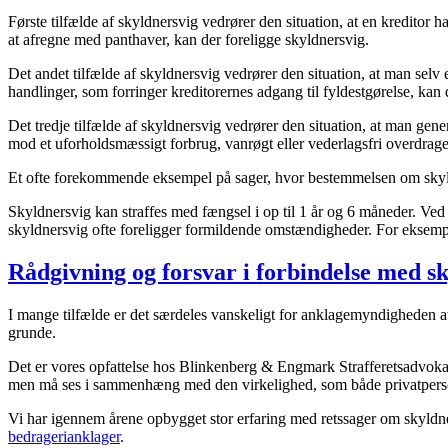
Første tilfælde af skyldnersvig vedrører den situation, at en kredit
at afregne med panthaver, kan der foreligge skyldnersvig.
Det andet tilfælde af skyldnersvig vedrører den situation, at man sel
handlinger, som forringer kreditorernes adgang til fyldestgørelse, kan
Det tredje tilfælde af skyldnersvig vedrører den situation, at man genere
mod et uforholdsmæssigt forbrug, vanrøgt eller vederlagsfri overdrage
Et ofte forekommende eksempel på sager, hvor bestemmelsen om skyldner
Skyldnersvig kan straffes med fængsel i op til 1 år og 6 måneder. Ved
skyldnersvig ofte foreligger formildende omstændigheder. For eksempe
Rådgivning og forsvar i forbindelse med s
I mange tilfælde er det særdeles vanskeligt for anklagemyndigheden a
grunde.
Det er vores opfattelse hos Blinkenberg & Engmark Strafferetsadvokate
men må ses i sammenhæng med den virkelighed, som både privatperson
Vi har igennem årene opbygget stor erfaring med retssager om skyldne
bedragerianklager
.