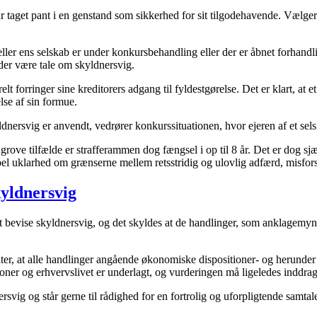
or har taget pant i en genstand som sikkerhed for sit tilgodehavende. V
v eller ens selskab er under konkursbehandling eller der er åbnet forhan
 der være tale om skyldnersvig.
lt forringer sine kreditorers adgang til fyldestgørelse. Det er klart, at 
lse af sin formue.
svig er anvendt, vedrører konkurssituationen, hvor ejeren af et selskab
 grove tilfælde er strafferammen dog fængsel i op til 8 år. Det er dog 
l uklarhed om grænserne mellem retsstridig og ulovlig adfærd, misforst
kyldnersvig
t bevise skyldnersvig, og det skyldes at de handlinger, som anklagemy
r, at alle handlinger angående økonomiske dispositioner- og herunder s
er og erhvervslivet er underlagt, og vurderingen må ligeledes inddra
rsvig og står gerne til rådighed for en fortrolig og uforpligtende sam