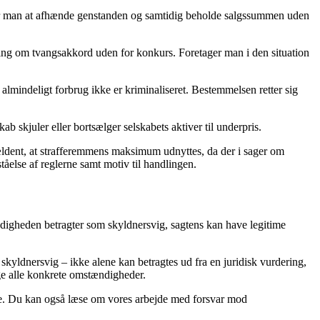
ælger man at afhænde genstanden og samtidig beholde salgssummen uden
dling om tvangsakkord uden for konkurs. Foretager man i den situation
et almindeligt forbrug ikke er kriminaliseret. Bestemmelsen retter sig
 skjuler eller bortsælger selskabets aktiver til underpris.
sjældent, at strafferemmens maksimum udnyttes, da der i sager om
åelse af reglerne samt motiv til handlingen.
ndigheden betragter som skyldnersvig, sagtens kan have legitime
kyldnersvig – ikke alene kan betragtes ud fra en juridisk vurdering,
ge alle konkrete omstændigheder.
tale. Du kan også læse om vores arbejde med forsvar mod