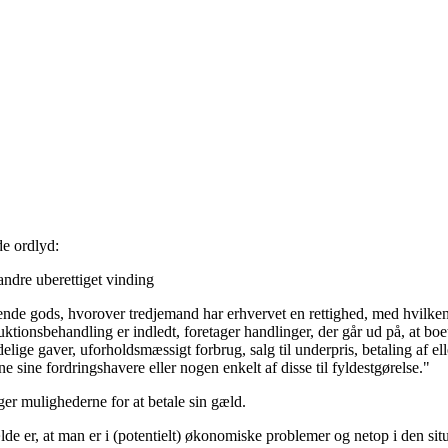
de ordlyd:
andre uberettiget vinding
ende gods, hvorover tredjemand har erhvervet en rettighed, med hvilken
uktionsbehandling er indledt, foretager handlinger, der går ud på, at bo
elige gaver, uforholdsmæssigt forbrug, salg til underpris, betaling af ell
e sine fordringshavere eller nogen enkelt af disse til fyldestgørelse."
ger mulighederne for at betale sin gæld.
ælde er, at man er i (potentielt) økonomiske problemer og netop i den situ