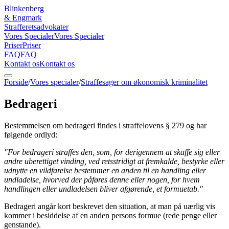
Blinkenberg
&
Engmark
Strafferetsadvokater
Vores Specialer
Vores Specialer
Priser
Priser
FAQ
FAQ
Kontakt os
Kontakt os
Forside
/
Vores specialer
/
Straffesager om økonomisk kriminalitet
Bedrageri
Bestemmelsen om bedrageri findes i straffelovens § 279 og har
følgende ordlyd:
"For bedrageri straffes den, som, for derigennem at skaffe sig eller
andre uberettiget vinding, ved retsstridigt at fremkalde, bestyrke eller
udnytte en vildfarelse bestemmer en anden til en handling eller
undladelse, hvorved der påføres denne eller nogen, for hvem
handlingen eller undladelsen bliver afgørende, et formuetab."
Bedrageri angår kort beskrevet den situation, at man på uærlig vis
kommer i besiddelse af en anden persons formue (rede penge eller
genstande).