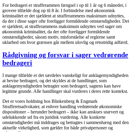
For bedrageri er strafferammen fængsel i op til 1 år og 6 måneder, i
grovere tilfælde dog op til 8 år. I forbindelse med økonomisk
kriminalitet er det sjældent at strafferammens maksimum udnyttes,
da der i disse sager ofte foreligger formildende omstændigheder. Det
er sjældent, at strafferammens maksimum udnyttes ved sager om
økonomisk kriminalitet, da der ofte foreligger formildende
omstændigheder, såsom motiv, misforståelse af reglerne samt
uklarhed om hvor grænsen går mellem ulovlig og retsstridig adfærd.
Rådgivning og forsvar i sager vedrørende
bedrageri
I mange tilfælde er det særdeles vanskeligt for anklagemyndigheden
at bevise bedrageri, og det skyldes at de handlinger, som
anklagemyndigheden betragter som bedrageri, sagtens kan have
legitime grunde. Alle handlinger skal vurderes i deres rette kontekst.
Det er vores holdning hos Blinkenberg & Engmark
Strafferetsadvokater, at enhver handling vedrørende økonomiske
dispositioner – herunder bedrageri – ikke kan anskues snævert og
udelukkende ud fra en juridisk vurdering. Alle konkrete
omstændigheder må inddrages og betragtes i sammenhæng med den
aktuelle virkelighed, som gælder for både privatpersoner og