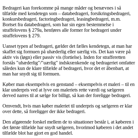
Bedrageri kan forekomme på mange måder og benævnes i så
tilfælde med kendetegn som – databedrageri, forsikringsbedrageri,
konkursbedrageri, factoringbedrageri, leasingbedrageri, m.m.
Bortset fra databedrageri, som har sin egen bestemmelse i
straffelovens § 279a, henføres alle former for bedrageri under
straffelovens § 279.
Uanset typen af bedrageri, gælder det fælles kendetegn, at man har
skaffet sig formuen på uhæderlig eller uærlig vis. Det kan være på
aktiv vis (løgn) eller passiv vis (fortielse). Inden for strafferetten
forstås "uhæderlig"/"uærlig" indskrænkende og bedrageriet omfatter
således kun de klare tilfælde af bedrageri, hvor det er åbenbart, at
man har snydt sig til formuen.
Køber man eksempelvis en genstand – eksempelvis et maleri – til en
klar underpris ved at lyve om maleriets rette værdi og sælgeren
derved narres til at sælge for billigt, så kan der foreligge bedrageri.
Omvendt, hvis man køber maleriet til underpris og sælgeren er klar
over dette, så foreligger der ikke bedrageri.
Den afgørende forskel mellem de to situationer består i, at køberen i
det første tilfælde har snydt sælgeren, hvorimod køberen i det andet
tilfælde blot har gjort en god handel.