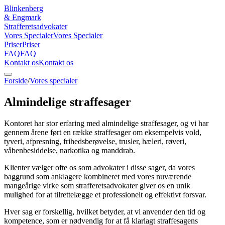
Blinkenberg
&
Engmark
Strafferetsadvokater
Vores Specialer
Vores Specialer
Priser
Priser
FAQ
FAQ
Kontakt os
Kontakt os
Forside
/
Vores specialer
Almindelige straffesager
Kontoret har stor erfaring med almindelige straffesager, og vi har
gennem årene ført en række straffesager om eksempelvis vold,
tyveri, afpresning, frihedsberøvelse, trusler, hæleri, røveri,
våbenbesiddelse, narkotika og manddrab.
Klienter vælger ofte os som advokater i disse sager, da vores
baggrund som anklagere kombineret med vores nuværende
mangeårige virke som strafferetsadvokater giver os en unik
mulighed for at tilrettelægge et professionelt og effektivt forsvar.
Hver sag er forskellig, hvilket betyder, at vi anvender den tid og
kompetence, som er nødvendig for at få klarlagt straffesagens