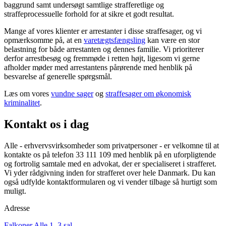
baggrund samt undersøgt samtlige strafferetlige og
straffeprocessuelle forhold for at sikre et godt resultat.
Mange af vores klienter er arrestanter i disse straffesager, og vi
opmærksomme på, at en
varetægtsfængsling
kan være en stor
belastning for både arrestanten og dennes familie. Vi prioriterer
derfor arrestbesøg og fremmøde i retten højt, ligesom vi gerne
afholder møder med arrestantens pårørende med henblik på
besvarelse af generelle spørgsmål.
Læs om vores
vundne sager
og
straffesager om økonomisk
kriminalitet
.
Kontakt os i dag
Alle - erhvervsvirksomheder som privatpersoner - er velkomne til at
kontakte os på telefon 33 111 109 med henblik på en uforpligtende
og fortrolig samtale med en advokat, der er specialiseret i strafferet.
Vi yder rådgivning inden for strafferet over hele Danmark. Du kan
også udfylde kontaktformularen og vi vender tilbage så hurtigt som
muligt.
Adresse
Falkoner Alle 1, 3.sal